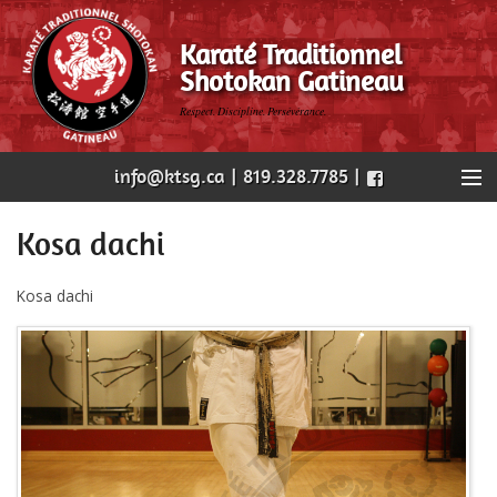
Karaté Traditionnel
Shotokan Gatineau
Respect. Discipline. Persévérance.
info@ktsg.ca | 819.328.7785 |
Accueil
Kosa dachi
Notre dojo
Kosa dachi
Nos cours
Horaire
Évènements
Nous joindre