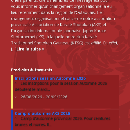
Chers parents, chers membres Ce message est pour
vous informer qu’un changement organisationnel a eu
lieu récemment dans la région de l’Outaouais. Ce
changement organisationnel concerne notre association
provinciale Association de Karaté Shotokan (AKS) et
l’organisation internationale japonaise Japan Karate
Shotornemei (JKS), à laquelle notre club Karaté
Traditionnel Shotokan Gatineau (KTSG) est affilié. En effet,
[…]
Lire la suite »
Prochains évènements
Inscriptions session Automne 2026
Les inscriptions pour la session Automne 2026
débutent le mardi...
26/08/2026 - 20/09/2026
Camp d'automne AKS 2026
Camp d'automne provincial 2026. Pour ceintures
brunes et noires. Il...