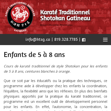
Karaté Traditionnel
Shotokan Gatineau
Respect. Discipline. Persévérance.
info@ktsg.ca | 819.328.7785 |
Accueil
Enfants de 5 à 8 ans
Notre dojo
Cours de karaté traditionnel de style Shotokan pour les enfants
de 5 à 8 ans, ceintures blanches à orange.
Nos cours
Que ce soit par les éducatifs ou la pratique des techniques, ce
Horaire
programme aide à développer chez les enfants la coordination,
l’équilibre, la flexibilité ainsi que les réflexes. En plus des bienfaits
physiques apportés par la pratique du karaté traditionnel, ce
Évènements
programme est un excellent outil de développement personnel
pour les enfants. En effet, l’autonomie, la concentration, la
Nous joindre