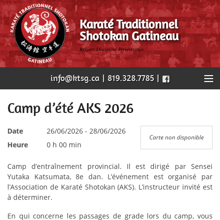
Karaté Traditionnel
Shotokan Gatineau
Respect. Discipline. Persévérance.
info@ktsg.ca | 819.328.7785 |
Accueil
Camp d’été AKS 2026
Notre dojo
Date
26/06/2026 - 28/06/2026
Carte non disponible
Heure
0 h 00 min
Nos cours
Camp d’entraînement provincial. Il est dirigé par Sensei
Horaire
Yutaka Katsumata, 8e dan. L’événement est organisé par
l’Association de Karaté Shotokan (AKS). L’instructeur invité est
Évènements
à déterminer.
Nous joindre
En qui concerne les passages de grade lors du camp, vous