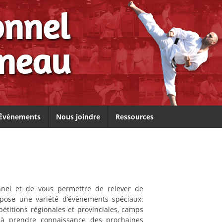
onnel
ineau
Évènements
Nous joindre
Ressources
onnel et de vous permettre de relever de
pose une variété d’évènements spéciaux:
étitions régionales et provinciales, camps
s à prendre connaissance des prochaines