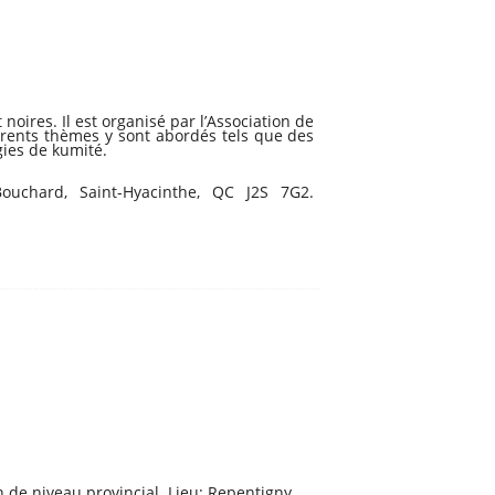
oires. Il est organisé par l’Association de
érents thèmes y sont abordés tels que des
gies de kumité.
Bouchard, Saint-Hyacinthe, QC J2S 7G2.
 de niveau provincial. Lieu: Repentigny.