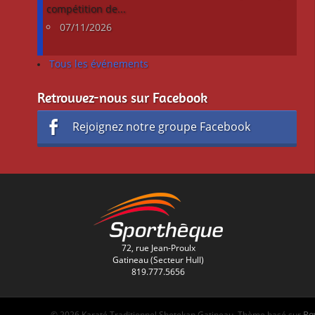
compétition de...
07/11/2026
Tous les événements
Retrouvez-nous sur Facebook
Rejoignez notre groupe Facebook
72, rue Jean-Proulx
Gatineau (Secteur Hull)
819.777.5656
Re
© 2026 Karaté Traditionnel Shotokan Gatineau. Thème basé sur