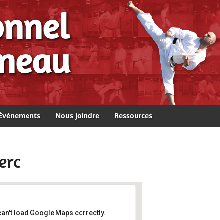
onnel
ineau
Évènements
Nous joindre
Ressources
erc
can't load Google Maps correctly.