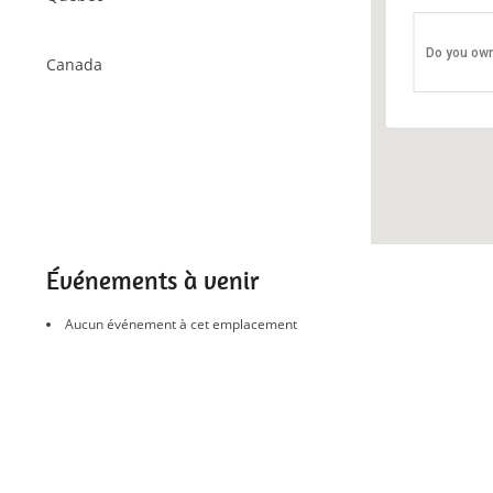
École sec
Do you own
250 boul. L
Canada
Événement
Événements à venir
Aucun événement à cet emplacement