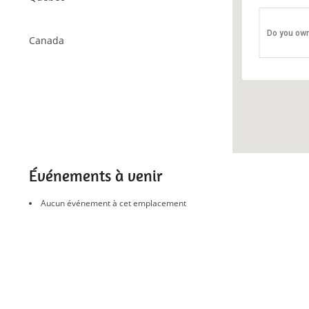
Cégep de l’
Do you own
333 Boulevard
Canada
Événements
Événements à venir
Aucun événement à cet emplacement