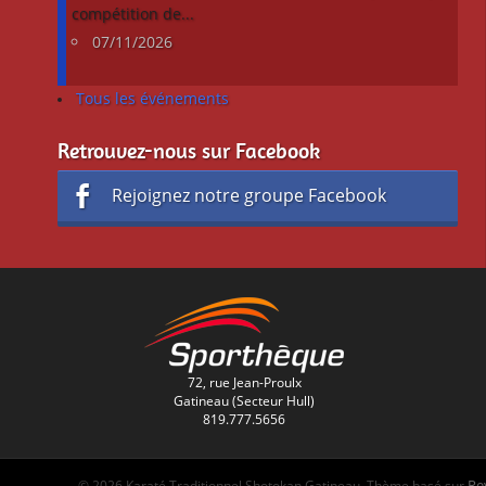
compétition de...
07/11/2026
Tous les événements
Retrouvez-nous sur Facebook
Rejoignez notre groupe Facebook
72, rue Jean-Proulx
Gatineau (Secteur Hull)
819.777.5656
Re
© 2026 Karaté Traditionnel Shotokan Gatineau. Thème basé sur