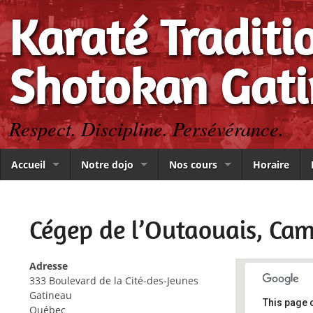
Karaté Traditi
Shotokan Gat
Respect. Discipline. Persévérance.
Accueil
Notre dojo
Nos cours
Horaire
Cégep de l’Outaouais, Ca
Adresse
333 Boulevard de la Cité-des-Jeunes
Gatineau
This page 
Québec