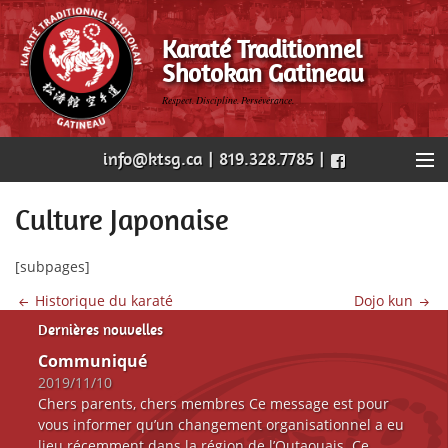
Karaté Traditionnel
Shotokan Gatineau
Respect. Discipline. Persévérance.
info@ktsg.ca | 819.328.7785 |
Accueil
Culture Japonaise
Notre dojo
[subpages]
Nos cours
Historique du karaté
Dojo kun
Dernières nouvelles
Horaire
Communiqué
2019/11/10
Évènements
Chers parents, chers membres Ce message est pour
vous informer qu’un changement organisationnel a eu
Nous joindre
lieu récemment dans la région de l’Outaouais. Ce