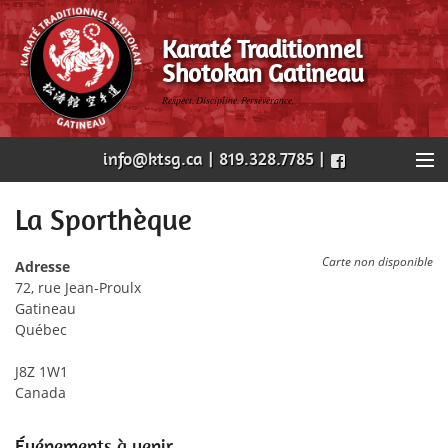
Karaté Traditionnel
Shotokan Gatineau
Respect. Discipline. Persévérance.
info@ktsg.ca | 819.328.7785 |
Accueil
La Sporthèque
Notre dojo
Carte non disponible
Adresse
72, rue Jean-Proulx
Nos cours
Gatineau
Québec
Horaire
J8Z 1W1
Évènements
Canada
Nous joindre
Événements à venir